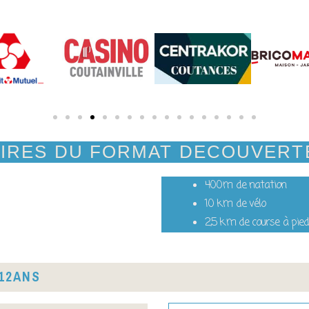
IRES DU FORMAT DECOUVERTE
400m de natation
10 km de vélo
2,5 km de course à pie
 12ANS