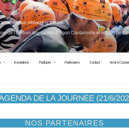
ON COUTAINVILLE- DIMANCHE 21 JUIN 2026
ion de l'Enduro des sables d'Agon Coutainville et le club de Co
n
Inscriptions
Participer
Partenaires
Contact
Venir à Coutain
AGENDA DE LA JOURNÉE (21/6/202
NOS PARTENAIRES