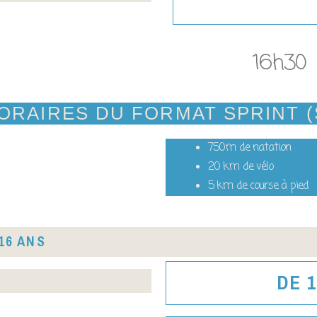
16h30
ORAIRES DU FORMAT SPRINT (
750m de natation
20 km de vélo
5 km de course à pied
16 ANS
DE 