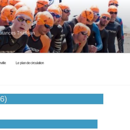
utances Triathlon
ville
Le plan de circulation
6)