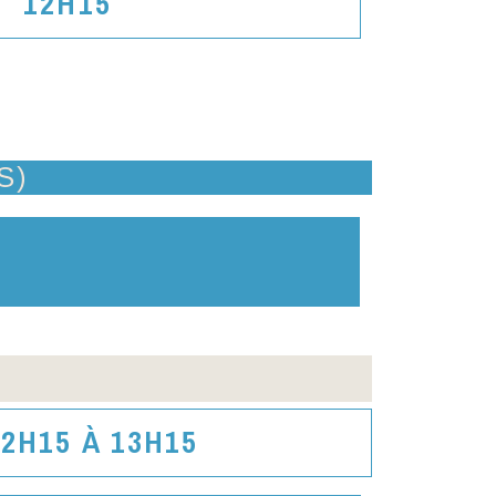
12H15
S)
12H15 À 13H15