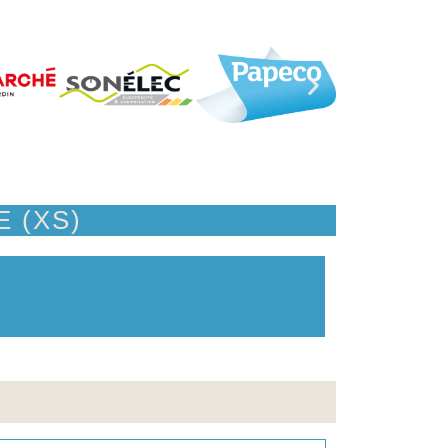
 (XS)
d