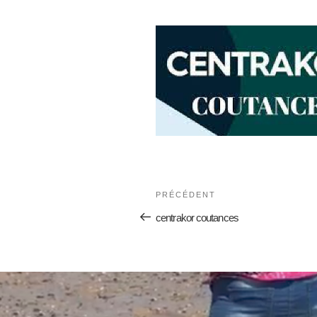
PRÉCÉDENT
centrakor coutances