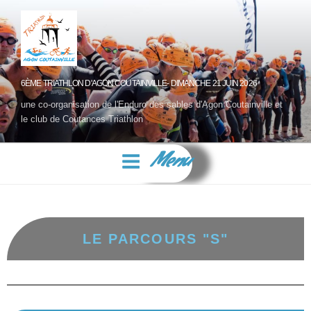
6ÈME TRIATHLON D'AGON COUTAINVILLE- DIMANCHE 21 JUIN 2026
une co-organisation de l'Enduro des sables d'Agon Coutainville et
le club de Coutances Triathlon
Menu
LE PARCOURS "S"