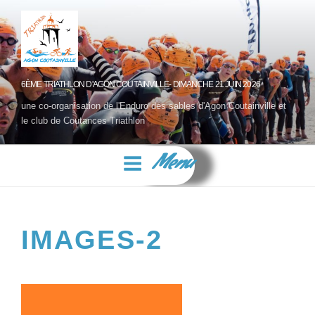
6ÈME TRIATHLON D'AGON COUTAINVILLE- DIMANCHE 21 JUIN 2026
une co-organisation de l'Enduro des sables d'Agon Coutainville et
le club de Coutances Triathlon
Menu
IMAGES-2