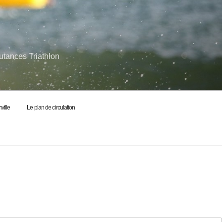
utances Triathlon
ville
Le plan de circulation