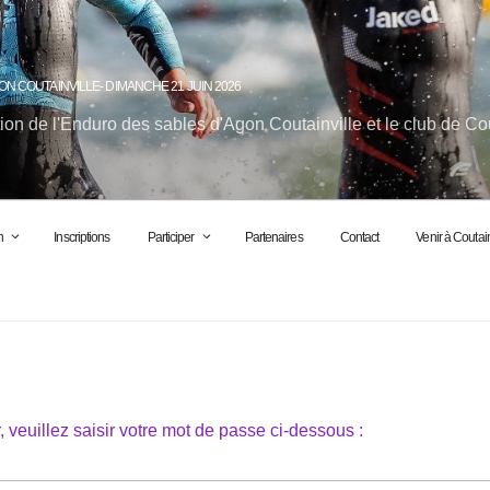
ON COUTAINVILLE- DIMANCHE 21 JUIN 2026
ion de l'Enduro des sables d'Agon Coutainville et le club de Co
n
Inscriptions
Participer
Partenaires
Contact
Venir à Coutain
, veuillez saisir votre mot de passe ci-dessous :