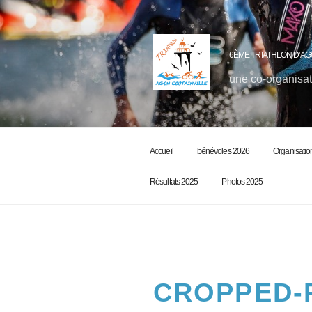
6ÈME TRIATHLON D'AG
une co-organisat
Accueil
bénévoles 2026
Organisatio
Résultats 2025
Photos 2025
CROPPED-P