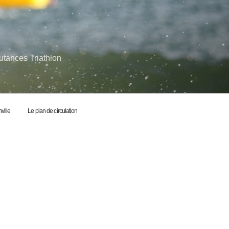
utances Triathlon
ville
Le plan de circulation