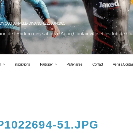
ON COUTAINVILLE- DIMANCHE 21 JUIN 2026
ion de l'Enduro des sables d'Agon Coutainville et le club de Co
n
Inscriptions
Participer
Partenaires
Contact
Venir à Coutain
1022694-51.JPG