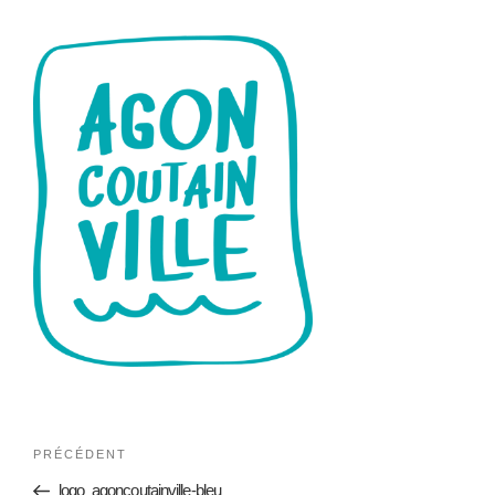
PRÉCÉDENT
logo_agoncoutainville-bleu