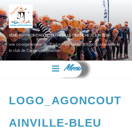
6ÈME TRIATHLON D'AGON COUTAINVILLE- DIMANCHE 21 JUIN 2026
une co-organisation de l'Enduro des sables d'Agon Coutainville et
le club de Coutances Triathlon
Menu
LOGO_AGONCOUT
AINVILLE-BLEU