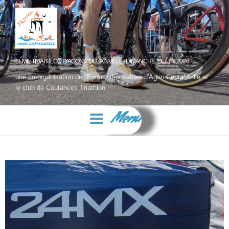
6ÈME TRIATHLON D'AGON COUTAINVILLE- DIMANCHE 21 JUIN 2026
une co-organisation de l'Enduro des sables d'Agon Coutainville et
le club de Coutances Triathlon
Menu