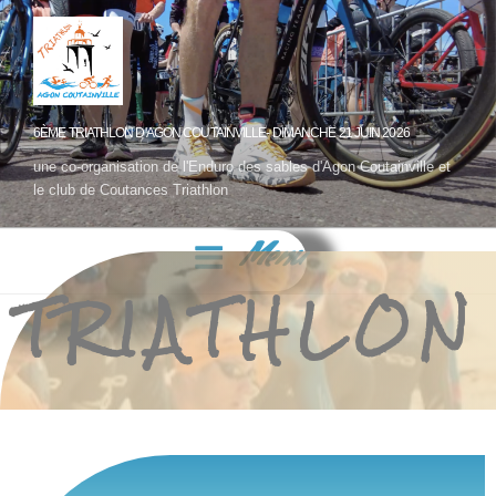
6ÈME TRIATHLON D'AGON COUTAINVILLE- DIMANCHE 21 JUIN 2026
une co-organisation de l'Enduro des sables d'Agon Coutainville et
le club de Coutances Triathlon
Menu
TRIATHLON