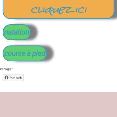
cliquez ici
natation
course à pied
Partager :
Facebook