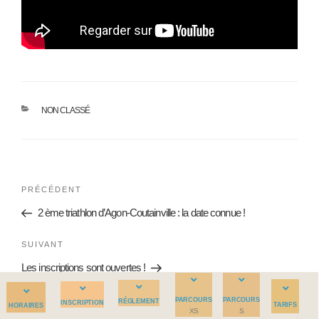
NON CLASSÉ
PRÉCÉDENT
2 ème triathlon d’Agon-Coutainville : la date connue !
SUIVANT
Les inscriptions sont ouvertes !
PARCOURS
PARCOURS
RÉGLEMENT
INSCRIPTION
TARIFS
HORAIRES
XS
S