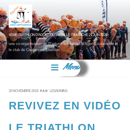
6ÈME TRIATHLON D'AGON COUTAINVILLE- DIMANCHE 21 JUIN 2026
une co-organisation de l'Enduro des sables d'Agon Coutainville et
le club de Coutances Triathlon
Menu
20 NOVEMBRE 2019
LESADMINS
PAR
REVIVEZ EN VIDÉO
LE TRIATHLON