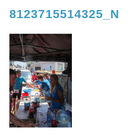
8123715514325_N