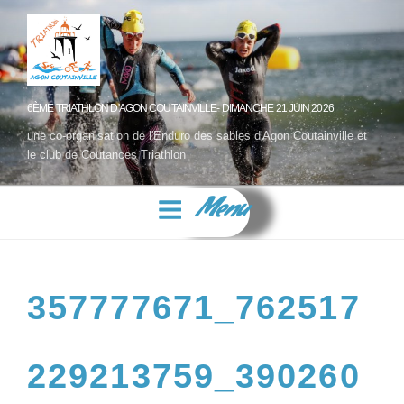
6ÈME TRIATHLON D'AGON COUTAINVILLE- DIMANCHE 21 JUIN 2026
une co-organisation de l'Enduro des sables d'Agon Coutainville et
le club de Coutances Triathlon
Menu
357777671_762517
229213759_390260