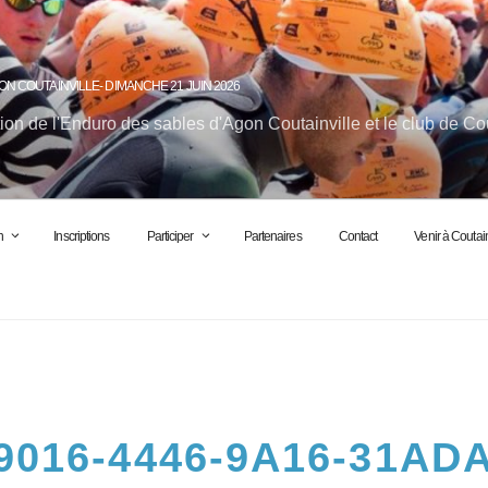
ON COUTAINVILLE- DIMANCHE 21 JUIN 2026
ion de l'Enduro des sables d'Agon Coutainville et le club de Co
n
Inscriptions
Participer
Partenaires
Contact
Venir à Coutain
9016-4446-9A16-31AD