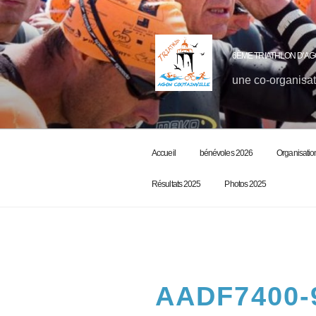
6ÈME TRIATHLON D'AG
une co-organisat
Accueil
bénévoles 2026
Organisatio
Résultats 2025
Photos 2025
AADF7400-