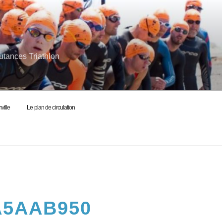
utances Triathlon
ville
Le plan de circulation
A5AAB950