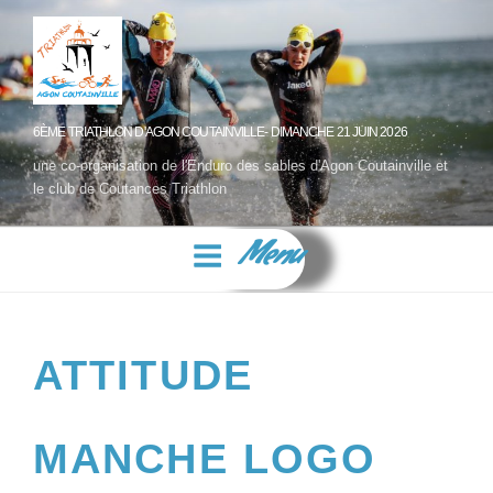
6ÈME TRIATHLON D'AGON COUTAINVILLE- DIMANCHE 21 JUIN 2026
une co-organisation de l'Enduro des sables d'Agon Coutainville et
le club de Coutances Triathlon
Menu
ATTITUDE
MANCHE LOGO