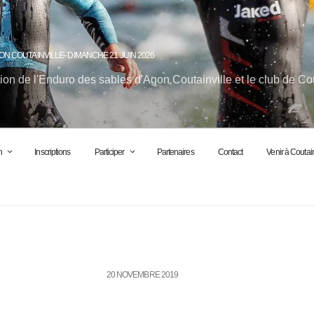
ON COUTAINVILLE- DIMANCHE 21 JUIN 2026
ion de l'Enduro des sables d'Agon Coutainville et le club de Co
n
Inscriptions
Participer
Partenaires
Contact
Venir à Coutain
20 NOVEMBRE 2019