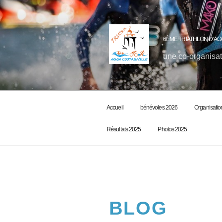
6ÈME TRIATHLON D'AG
une co-organisat
Accueil
bénévoles 2026
Organisatio
Résultats 2025
Photos 2025
BLOG