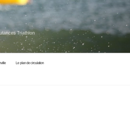
utances Triathlon
ville
Le plan de circulation