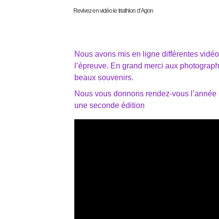
Revivez en vidéo le triathlon d’Agon
Nous avons mis en ligne différentes vidéos
l’épreuve. En grand merci aux photograp
beaux souvenirs.
Nous vous donnons rendez-vous l’année p
une seconde édition