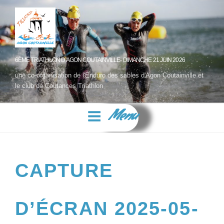
6ÈME TRIATHLON D'AGON COUTAINVILLE- DIMANCHE 21 JUIN 2026
une co-organisation de l'Enduro des sables d'Agon Coutainville et
le club de Coutances Triathlon
Menu
CAPTURE
D’ÉCRAN 2025-05-