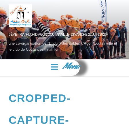
6ÈME TRIATHLON D'AGON COUTAINVILLE- DIMANCHE 21 JUIN 2026
une co-organisation de l'Enduro des sables d'Agon Coutainville et
le club de Coutances Triathlon
Menu
CROPPED-
CAPTURE-