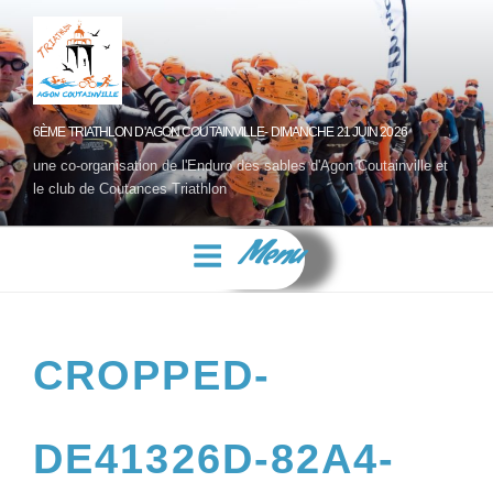
6ÈME TRIATHLON D'AGON COUTAINVILLE- DIMANCHE 21 JUIN 2026
une co-organisation de l'Enduro des sables d'Agon Coutainville et
le club de Coutances Triathlon
Menu
CROPPED-
DE41326D-82A4-