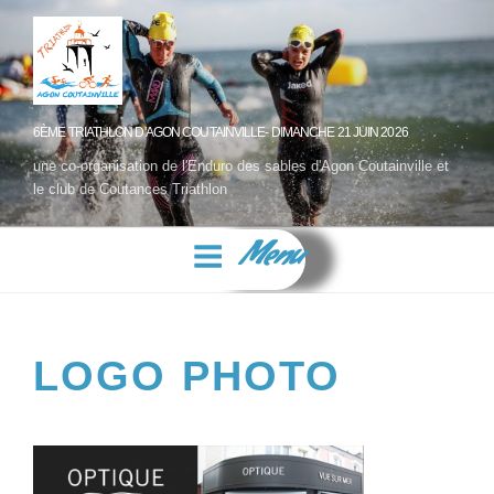
6ÈME TRIATHLON D'AGON COUTAINVILLE- DIMANCHE 21 JUIN 2026
une co-organisation de l'Enduro des sables d'Agon Coutainville et
le club de Coutances Triathlon
Menu
LOGO PHOTO