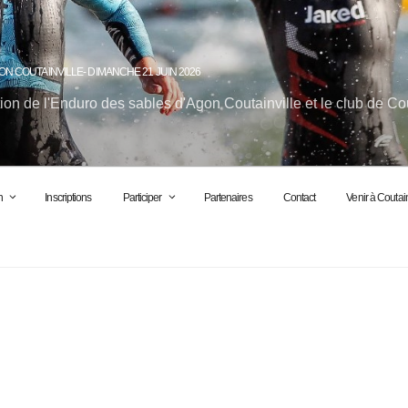
ON COUTAINVILLE- DIMANCHE 21 JUIN 2026
ion de l'Enduro des sables d'Agon Coutainville et le club de Co
n
Inscriptions
Participer
Partenaires
Contact
Venir à Coutain