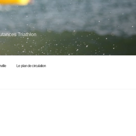
utances Triathlon
ville
Le plan de circulation