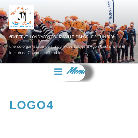
6ÈME TRIATHLON D'AGON COUTAINVILLE- DIMANCHE 21 JUIN 2026
une co-organisation de l'Enduro des sables d'Agon Coutainville et
le club de Coutances Triathlon
Menu
LOGO4