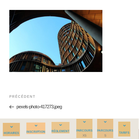
PRÉCÉDENT
pexels-photo-417273.jpeg
PARCOURS
PARCOURS
RÉGLEMENT
INSCRIPTION
TARIFS
HORAIRES
XS
S