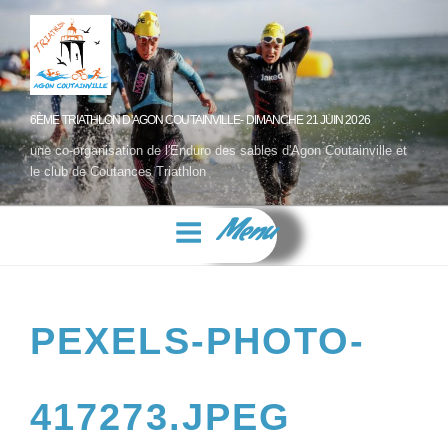
6ÈME TRIATHLON D'AGON COUTAINVILLE- DIMANCHE 21 JUIN 2026
une co-organisation de l'Enduro des sables d'Agon Coutainville et
le club de Coutances Triathlon
Menu
PEXELS-PHOTO-
417273.JPEG