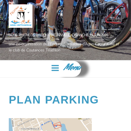
6ÈME TRIATHLON D'AGON COUTAINVILLE- DIMANCHE 21 JUIN 2026
une co-organisation de l'Enduro des sables d'Agon Coutainville et
le club de Coutances Triathlon
Menu
PLAN PARKING