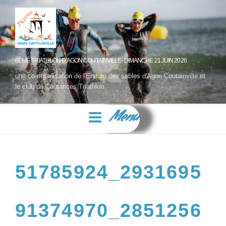
6ÈME TRIATHLON D'AGON COUTAINVILLE- DIMANCHE 21 JUIN 2026
une co-organisation de l'Enduro des sables d'Agon Coutainville et
le club de Coutances Triathlon
Menu
51785924_2931695
91374970_2851256