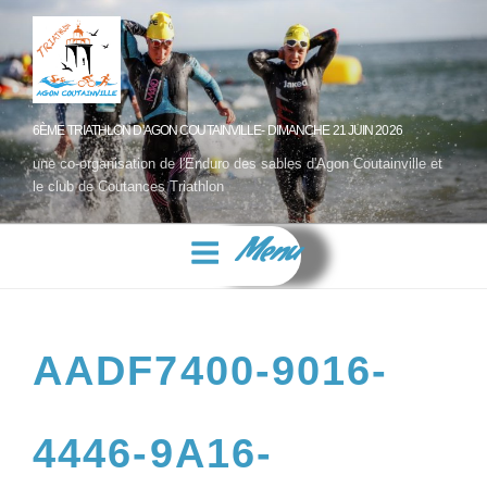
6ÈME TRIATHLON D'AGON COUTAINVILLE- DIMANCHE 21 JUIN 2026
une co-organisation de l'Enduro des sables d'Agon Coutainville et
le club de Coutances Triathlon
Menu
AADF7400-9016-
4446-9A16-