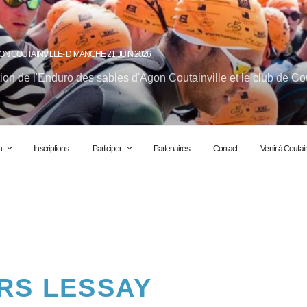
ON COUTAINVILLE- DIMANCHE 21 JUIN 2026
ion de l'Enduro des sables d'Agon Coutainville et le club de Co
n
Inscriptions
Participer
Partenaires
Contact
Venir à Coutain
RS LESSAY