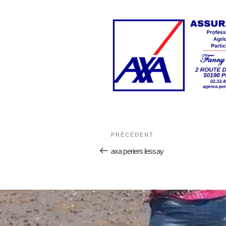
PRÉCÉDENT
axa periers lessay