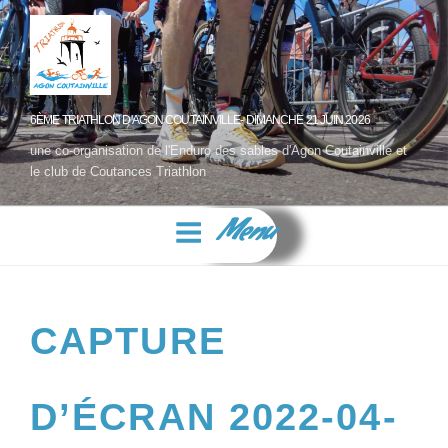
6ÈME TRIATHLON D'AGON COUTAINVILLE- DIMANCHE 21 JUIN 2026
une co-organisation de l'Enduro des sables d'Agon Coutainville et
le club de Coutances Triathlon
Menu
CAPTURE
D’ÉCRAN 2022-04-