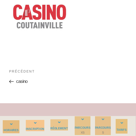
PRÉCÉDENT
casino
PARCOURS
PARCOURS
RÉGLEMENT
INSCRIPTION
TARIFS
HORAIRES
XS
S