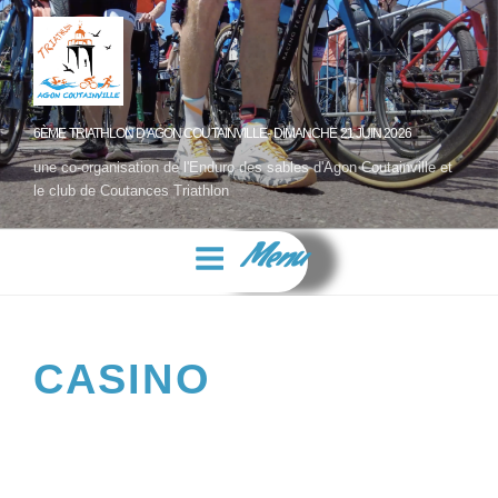
6ÈME TRIATHLON D'AGON COUTAINVILLE- DIMANCHE 21 JUIN 2026
une co-organisation de l'Enduro des sables d'Agon Coutainville et
le club de Coutances Triathlon
Menu
CASINO