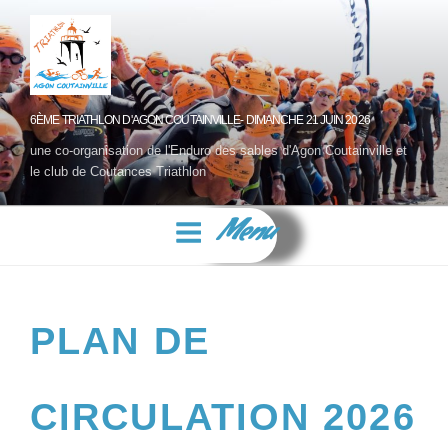
6ÈME TRIATHLON D'AGON COUTAINVILLE- DIMANCHE 21 JUIN 2026
une co-organisation de l'Enduro des sables d'Agon Coutainville et
le club de Coutances Triathlon
Menu
PLAN DE
CIRCULATION 2026