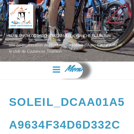
6ÈME TRIATHLON D'AGON COUTAINVILLE- DIMANCHE 21 JUIN 2026
une co-organisation de l'Enduro des sables d'Agon Coutainville et
le club de Coutances Triathlon
Menu
SOLEIL_DCAA01A5
A9634F34D6D332C