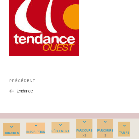
PRÉCÉDENT
tendance
PARCOURS
PARCOURS
RÉGLEMENT
INSCRIPTION
TARIFS
HORAIRES
XS
S