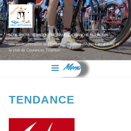
6ÈME TRIATHLON D'AGON COUTAINVILLE- DIMANCHE 21 JUIN 2026
une co-organisation de l'Enduro des sables d'Agon Coutainville et
le club de Coutances Triathlon
Menu
TENDANCE